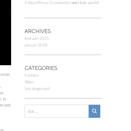
A WordPress Commenter
om
Hello world!
ARCHIVES
februari 2025
januari 2018
CATEGORIES
ecenas
Fashion
Slider
.
Uncategorized
ur.
, in
am sed,
eu.