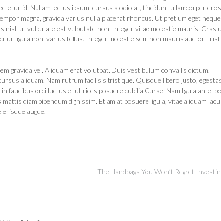
sectetur id. Nullam lectus ipsum, cursus a odio at, tincidunt ullamcorper eros
mpor magna, gravida varius nulla placerat rhoncus. Ut pretium eget neque 
us nisl, ut vulputate est vulputate non. Integer vitae molestie mauris. Cras ut
citur ligula non, varius tellus. Integer molestie sem non mauris auctor, trist
orem gravida vel. Aliquam erat volutpat. Duis vestibulum convallis dictum.
cursus aliquam. Nam rutrum facilisis tristique. Quisque libero justo, egestas
n faucibus orci luctus et ultrices posuere cubilia Curae; Nam ligula ante, po
attis diam bibendum dignissim. Etiam at posuere ligula, vitae aliquam lacu
celerisque augue.
The Handbags You Won’t Regret Investin