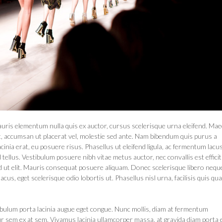
Mauris elementum nulla quis ex auctor, cursus scelerisque urna eleifend. Ma
t, accumsan ut placerat vel, molestie sed ante. Nam bibendum quis purus a
 lacinia erat, eu posuere risus. Phasellus ut eleifend ligula, ac fermentum lacus
d tellus. Vestibulum posuere nibh vitae metus auctor, nec convallis est efficit
 ut elit. Mauris consequat posuere aliquam. Donec scelerisque libero neque
us, eget scelerisque odio lobortis ut. Phasellus nisl urna, facilisis quis qu
tibulum porta lacinia augue eget congue. Nunc mollis, diam at fermentum
r sem ex at sem. Vivamus lacinia ullamcorper massa, at gravida diam porta 