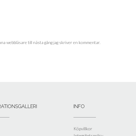
na webbläsare till nästa gång jag skriver en kommentar.
IRATIONSGALLERI
INFO
Köpvillkor
Integritetspolicy