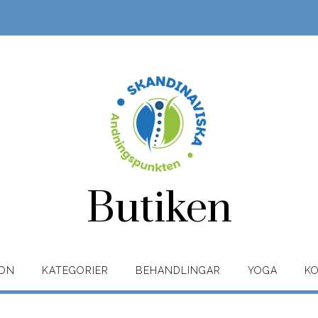
Butiken
ION
KATEGORIER
BEHANDLINGAR
YOGA
K