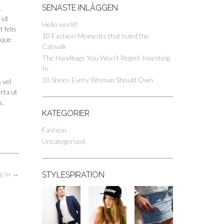
SENASTE INLÄGGEN
.
sit
Hello world!
 felis
10 Fashion Moments that ruled the
ique
Catwalk
The Handbags You Won’t Regret Investing
In
10 Shoes Every Woman Should Own
 vel
rta ut
s.
KATEGORIER
Fashion
Uncategorized
g In
→
STYLESPIRATION