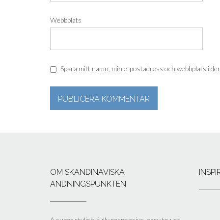
Webbplats
Spara mitt namn, min e-postadress och webbplats i den
OM SKANDINAVISKA
INSP
ANDNINGSPUNKTEN
A super stylish, fully responsive, easy to use