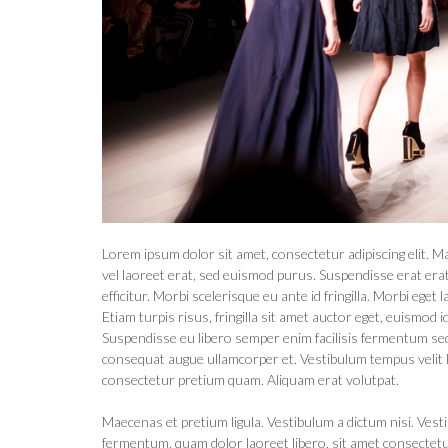
Lorem ipsum dolor sit amet, consectetur adipiscing elit. 
vel laoreet erat, sed euismod purus. Suspendisse erat era
efficitur. Morbi scelerisque eu ante id fringilla. Morbi eget
Etiam turpis risus, fringilla sit amet auctor eget, euismod i
Suspendisse eu libero semper enim facilisis fermentum sed
consequat augue ullamcorper et. Vestibulum tempus velit lac
consectetur pretium quam. Aliquam erat volutpat.
Maecenas et pretium ligula. Vestibulum a dictum nisi. Ves
fermentum, quam dolor laoreet libero, sit amet consectetu