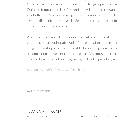
Nunc consectetur sollicitudin ipsum, et fringilla justo con
Quisque tempus at elit et fermentum. Aliquam accumsan te
amet efficitur. Morbi ac suscipit felis. Quisque laoreet lect
tempus diam interdum sagittis. Sed non dolor volutpat, effi
consectetur nulla tristique.
Vestibulum consectetur efficitur felis, sit amet molestie l
Vestibulum quis vulputate ligula. Phasellus at eros a urna 
congue in, volutpat nec sem. Vestibulum ante ipsum primis i
condimentum in, vestibulum non lectus. Vivamus eu purus m
Suspendisse sit amet libero gravida, luctus turpis vitae, s
Fashion
catwalk
,
dresses
,
models
,
shoes
Inläggsnavigering
←
Hello world!
LÄMNA ETT SVAR