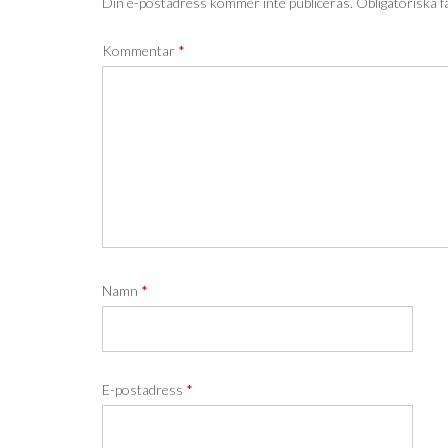
Din e-postadress kommer inte publiceras.
Obligatoriska f
Kommentar
*
Namn
*
E-postadress
*