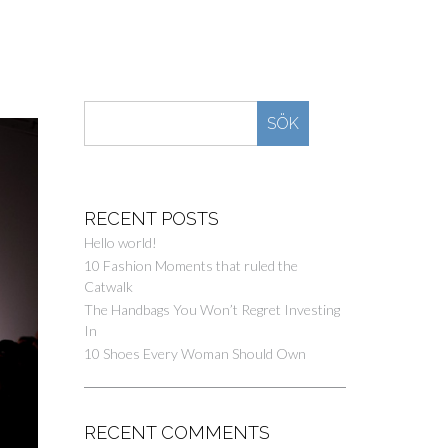
SÖK
RECENT POSTS
Hello world!
10 Fashion Moments that ruled the
Catwalk
The Handbags You Won’t Regret Investing
In
10 Shoes Every Woman Should Own
RECENT COMMENTS