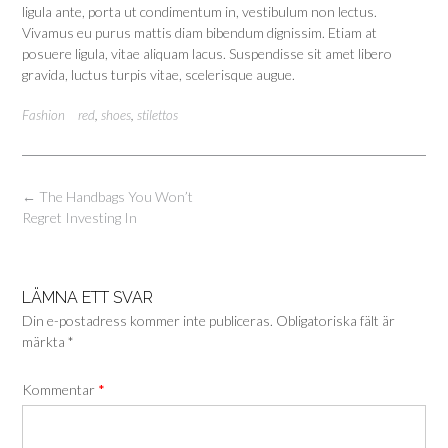
ligula ante, porta ut condimentum in, vestibulum non lectus.
Vivamus eu purus mattis diam bibendum dignissim. Etiam at
posuere ligula, vitae aliquam lacus. Suspendisse sit amet libero
gravida, luctus turpis vitae, scelerisque augue.
Fashion
red
,
shoes
,
stilettos
Inläggsnavigering
←
The Handbags You Won’t
Regret Investing In
LÄMNA ETT SVAR
Din e-postadress kommer inte publiceras.
Obligatoriska fält är
märkta
*
Kommentar
*