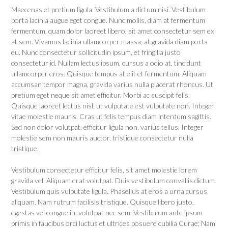
Maecenas et pretium ligula. Vestibulum a dictum nisi. Vestibulum
porta lacinia augue eget congue. Nunc mollis, diam at fermentum
fermentum, quam dolor laoreet libero, sit amet consectetur sem ex
at sem. Vivamus lacinia ullamcorper massa, at gravida diam porta
eu. Nunc consectetur sollicitudin ipsum, et fringilla justo
consectetur id. Nullam lectus ipsum, cursus a odio at, tincidunt
ullamcorper eros. Quisque tempus at elit et fermentum. Aliquam
accumsan tempor magna, gravida varius nulla placerat rhoncus. Ut
pretium eget neque sit amet efficitur. Morbi ac suscipit felis.
Quisque laoreet lectus nisl, ut vulputate est vulputate non. Integer
vitae molestie mauris. Cras ut felis tempus diam interdum sagittis.
Sed non dolor volutpat, efficitur ligula non, varius tellus. Integer
molestie sem non mauris auctor, tristique consectetur nulla
tristique.
Vestibulum consectetur efficitur felis, sit amet molestie lorem
gravida vel. Aliquam erat volutpat. Duis vestibulum convallis dictum.
Vestibulum quis vulputate ligula. Phasellus at eros a urna cursus
aliquam. Nam rutrum facilisis tristique. Quisque libero justo,
egestas vel congue in, volutpat nec sem. Vestibulum ante ipsum
primis in faucibus orci luctus et ultrices posuere cubilia Curae; Nam