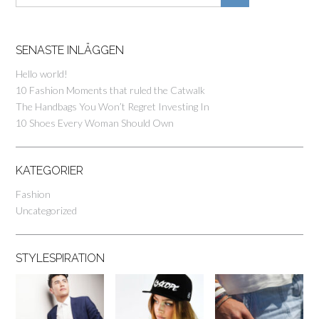
SENASTE INLÄGGEN
Hello world!
10 Fashion Moments that ruled the Catwalk
The Handbags You Won’t Regret Investing In
10 Shoes Every Woman Should Own
KATEGORIER
Fashion
Uncategorized
STYLESPIRATION