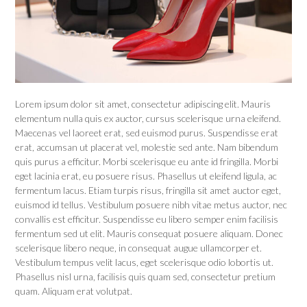
Lorem ipsum dolor sit amet, consectetur adipiscing elit. Mauris
elementum nulla quis ex auctor, cursus scelerisque urna eleifend.
Maecenas vel laoreet erat, sed euismod purus. Suspendisse erat
erat, accumsan ut placerat vel, molestie sed ante. Nam bibendum
quis purus a efficitur. Morbi scelerisque eu ante id fringilla. Morbi
eget lacinia erat, eu posuere risus. Phasellus ut eleifend ligula, ac
fermentum lacus. Etiam turpis risus, fringilla sit amet auctor eget,
euismod id tellus. Vestibulum posuere nibh vitae metus auctor, nec
convallis est efficitur. Suspendisse eu libero semper enim facilisis
fermentum sed ut elit. Mauris consequat posuere aliquam. Donec
scelerisque libero neque, in consequat augue ullamcorper et.
Vestibulum tempus velit lacus, eget scelerisque odio lobortis ut.
Phasellus nisl urna, facilisis quis quam sed, consectetur pretium
quam. Aliquam erat volutpat.