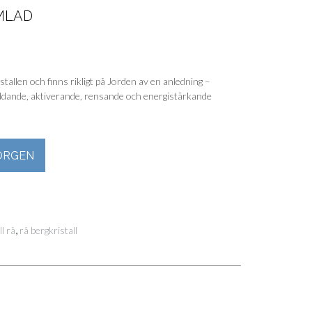
MLAD
stallen och finns rikligt på Jorden av en anledning –
ddande, aktiverande, rensande och energistärkande
ORGEN
,
l rå
rå bergkristall