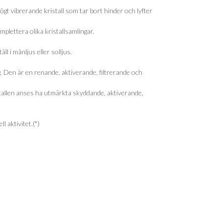
högt vibrerande kristall som tar bort hinder och lyfter
omplettera olika kristallsamlingar.
ll i månljus eller solljus.
g. Den är en renande, aktiverande, filtrerande och
istallen anses ha utmärkta skyddande, aktiverande,
l aktivitet.(*)