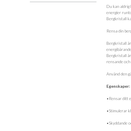
Du kan aldrig 
energier runt
Bergkristall ka
Rensa din berg
Bergkristall ä
energibärande
Bergkristall ä
rensande och 
Använd den gär
Egenskaper:
•Rensar ditt e
•Stimulerar k
•Skyddande oc