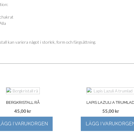
tion:
chakrat
Alla
stall kan variera något i storlek, form och färgsättning.
BERGKRISTALL RÅ
LAPIS LAZULI A TRUMLA
45,00
kr
55,00
kr
LÄGG I VARUKORGEN
LÄGG I VARUKORGE