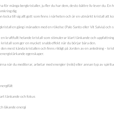
ha för många bergkristaller, ju fler du har dem, desto bättre liv lever du. En 
omkring dig.
n locka till sig allt gott som finns i närheten och är en utmärkt kristall att k
kristall en gång i månaden med en rökelse (Palo Santo eller Vit Salvia) och stä
r en kraftfullt helande kristall som stimulerar klart tänkande och uppfattnin
 kristall som ger en mycket snabb effekt när du börjar bära den.
r den mest kända kristallen och finns rikligt på Jorden av en anledning – kr
energistärkande egenskaper.
na när du mediterar, arbetar med energier (reiki) eller annan typ av spirituel
nergifält
lart tänkande och fokus
h läkande energi