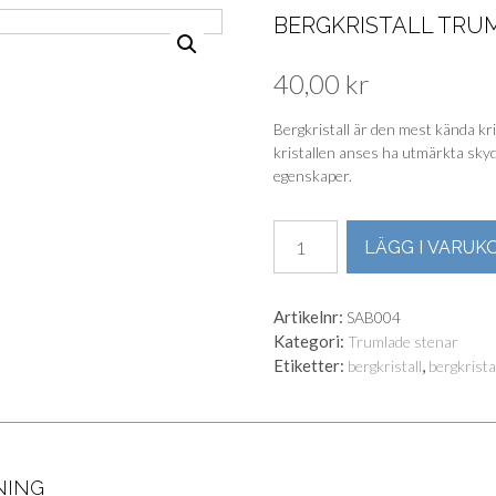
BERGKRISTALL TRU
40,00
kr
Bergkristall är den mest kända kri
kristallen anses ha utmärkta sky
egenskaper.
Bergkristall
LÄGG I VARUK
trumlad
mängd
Artikelnr:
SAB004
Kategori:
Trumlade stenar
Etiketter:
,
bergkristall
bergkristal
NING